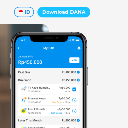
ID
Download DANA