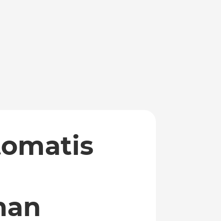
tomatis
nan