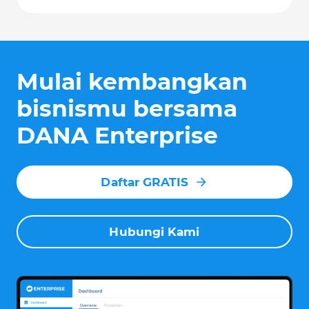
Mulai kembangkan
bisnismu bersama
DANA Enterprise
Daftar GRATIS
Hubungi Kami