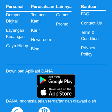
Personal
Perusahaan
Lainnya
Bantuan
FAQ
Dompet
Tentang
Games
Digital
Kami
Contact Us
Promo
Layangan
Karir
Term &
Keuangan
Condition
Newsroom
Gaya Hidup
Privacy
Blog
Policy
Download Aplikasi DANA
DANA Indonesia telah terdaftar dan diawasi oleh