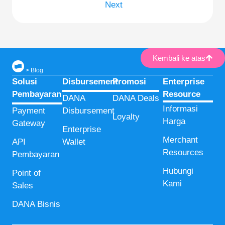
Next
Kembali ke atas
>
Blog
Solusi
Disbursement
Promosi
Enterprise
Pembayaran
Resource
DANA
DANA Deals
Informasi
Payment
Disbursement
Loyalty
Harga
Gateway
Enterprise
Merchant
API
Wallet
Resources
Pembayaran
Hubungi
Point of
Kami
Sales
DANA Bisnis