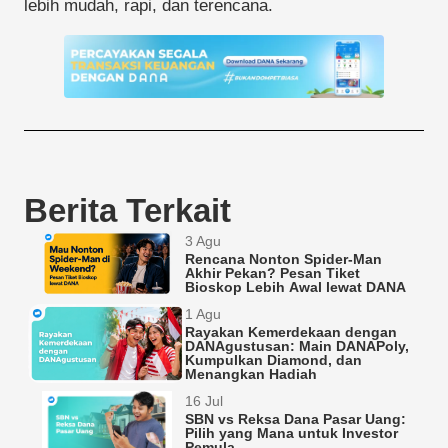
lebih mudah, rapi, dan terencana.
Berita Terkait
3 Agu
Rencana Nonton Spider-Man
Akhir Pekan? Pesan Tiket
Bioskop Lebih Awal lewat DANA
1 Agu
Rayakan Kemerdekaan dengan
DANAgustusan: Main DANAPoly,
Kumpulkan Diamond, dan
Menangkan Hadiah
16 Jul
SBN vs Reksa Dana Pasar Uang:
Pilih yang Mana untuk Investor
Pemula