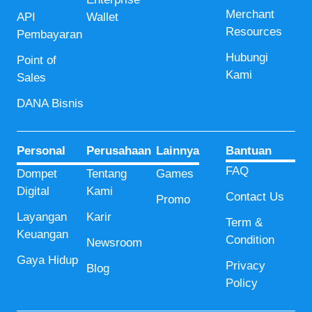
Merchant
API
Wallet
Resources
Pembayaran
Hubungi
Point of
Kami
Sales
DANA Bisnis
Personal
Perusahaan
Lainnya
Bantuan
FAQ
Dompet
Tentang
Games
Digital
Kami
Contact Us
Promo
Layangan
Karir
Term &
Keuangan
Condition
Newsroom
Gaya Hidup
Privacy
Blog
Policy