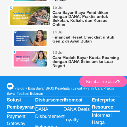
15 Jul
Cara Bayar Biaya Pendidikan
dengan DANA: Praktis untuk
Sekolah, Kuliah, dan Kursus
Online
14 Jul
Financial Reset Checklist untuk
Gen Z di Awal Bulan
13 Jul
Cara Mudah Bayar Kuota Roaming
dengan DANA Sebelum ke Luar
Negeri
Kembali ke atas
>
Blog
>
Bisa Bayar BPJS Kesehatan Lewat HP? Ini Cara Praktis
Bayar Tagihan Bulanan
Solusi
Disbursement
Promosi
Enterprise
Pembayaran
Resource
DANA
DANA Deals
Informasi
Payment
Disbursement
Loyalty
Harga
Gateway
Enterprise