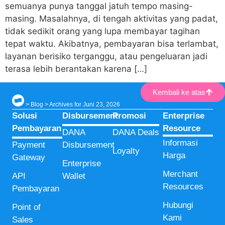
semuanya punya tanggal jatuh tempo masing-
masing. Masalahnya, di tengah aktivitas yang padat,
tidak sedikit orang yang lupa membayar tagihan
tepat waktu. Akibatnya, pembayaran bisa terlambat,
layanan berisiko terganggu, atau pengeluaran jadi
terasa lebih berantakan karena […]
Kembali ke atas
>
Blog
>
Archives for Juni 23, 2026
Solusi
Disbursement
Promosi
Enterprise
Pembayaran
Resource
DANA
DANA Deals
Informasi
Payment
Disbursement
Loyalty
Harga
Gateway
Enterprise
Merchant
API
Wallet
Resources
Pembayaran
Hubungi
Point of
Kami
Sales