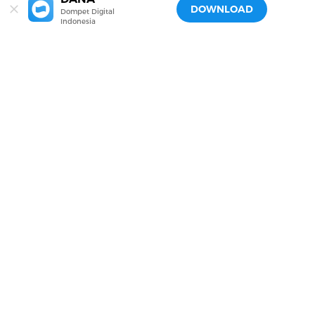
DOWNLOAD
Dompet Digital
Indonesia
Transaksi #BEBASDRAMA Sekarang!
Download DANA Sekarang