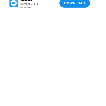
DOWNLOAD
Dompet Digital
Indonesia
Transaksi #BEBASDRAMA Sekarang!
Download DANA Sekarang