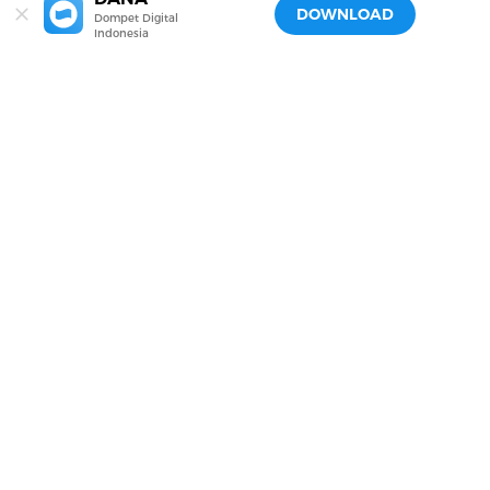
DOWNLOAD
Dompet Digital
Indonesia
Transaksi #BEBASDRAMA Sekarang!
Download DANA Sekarang